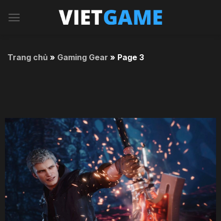
Chuyển
đến
nội
dung
Trang chủ
»
Gaming Gear
»
Page 3