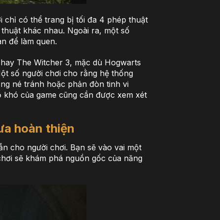
 chỉ có thể trang bị tối đa 4 phép thuật
thuật khác nhau. Ngoài ra, một số
an để làm quen.
g hay The Witcher 3, mặc dù Hogwarts
ột số người chơi cho rằng hệ thống
ống né tránh hoặc phản đòn tinh vi
 độ khó của game cũng cần được xem xét
ưa hoàn thiện
n cho người chơi. Bạn sẽ vào vai một
 chơi sẽ khám phá nguồn gốc của năng