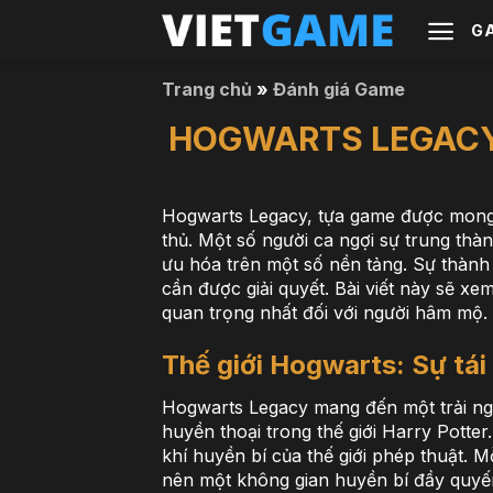
Chuyển
G
đến
nội
Trang chủ
»
Đánh giá Game
dung
HOGWARTS LEGACY: 
Hogwarts Legacy, tựa game được mong 
thủ. Một số người ca ngợi sự trung thàn
ưu hóa trên một số nền tảng. Sự thành
cần được giải quyết. Bài viết này sẽ 
quan trọng nhất đối với người hâm mộ.
Thế giới Hogwarts: Sự tái
Hogwarts Legacy mang đến một trải ngh
huyền thoại trong thế giới Harry Pott
khí huyền bí của thế giới phép thuật. 
nên một không gian huyền bí đầy quyế