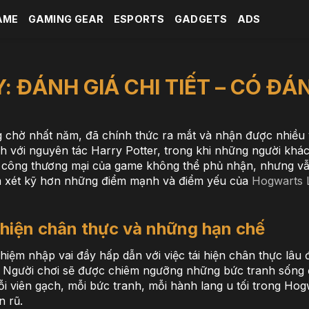
AME
GAMING GEAR
ESPORTS
GADGETS
ADS
ĐÁNH GIÁ CHI TIẾT – CÓ ĐÁ
chờ nhất năm, đã chính thức ra mắt và nhận được nhiều ý
h với nguyên tác Harry Potter, trong khi những người khác 
 công thương mại của game không thể phủ nhận, nhưng vẫn
xem xét kỹ hơn những điểm mạnh và điểm yếu của
Hogwarts 
 hiện chân thực và những hạn chế
iệm nhập vai đầy hấp dẫn với việc tái hiện chân thực lâu 
er. Người chơi sẽ được chiêm ngưỡng những bức tranh sống
Mỗi viên gạch, mỗi bức tranh, mỗi hành lang u tối trong Ho
n rũ.