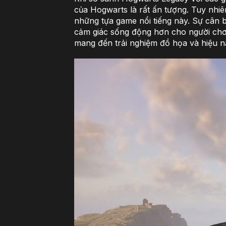
của Hogwarts là rất ấn tượng. Tuy nh
những tựa game nổi tiếng này. Sự cân 
cảm giác sống động hơn cho người chơi
mang đến trải nghiệm đồ họa và hiệu nă