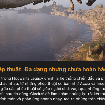
ép thuật: Đa dạng nhưng chưa hoàn hả
trong Hogwarts Legacy chính là hệ thống chiến đấu và ph
t khác nhau, từ những phép thuật cơ bản như Accio và In
giữa các phép thuật sẽ giúp người chơi vượt qua những thử
hù, sau đó dùng ‘Glacius’ để làm chậm chúng lại, rồi kết th
 tính toán và phản ứng nhanh nhạy, tạo ra những trận chiế