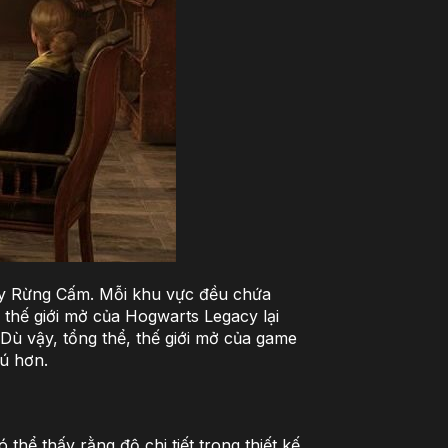
ay Rừng Cấm. Mỗi khu vực đều chứa
thế giới mở của Hogwarts Legacy lại
 Dù vậy, tổng thể, thế giới mở của game
hú hơn.
hể thấy rằng độ chi tiết trong thiết kế