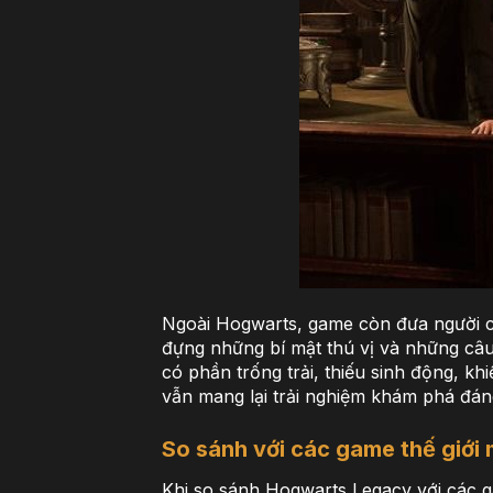
Ngoài Hogwarts, game còn đưa người c
đựng những bí mật thú vị và những câu
có phần trống trải, thiếu sinh động, k
vẫn mang lại trải nghiệm khám phá đán
So sánh với các game thế giới
Khi so sánh Hogwarts Legacy với các ga