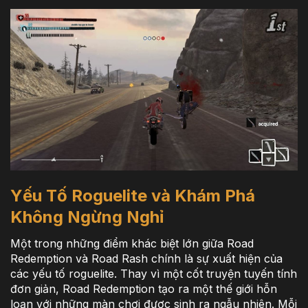
Yếu Tố Roguelite và Khám Phá
Không Ngừng Nghỉ
Một trong những điểm khác biệt lớn giữa Road
Redemption và Road Rash chính là sự xuất hiện của
các yếu tố roguelite. Thay vì một cốt truyện tuyến tính
đơn giản, Road Redemption tạo ra một thế giới hỗn
loạn với những màn chơi được sinh ra ngẫu nhiên. Mỗi