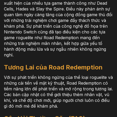
xuất hiện của nhiều tựa game thành công như Dead
Cells, Hades và Slay the Spire. Điều này phản ánh sự
quan tâm ngày càng tăng của cộng đồng game thủ đối
với những trải nghiệm chơi game đầy thách thức và
khám phá. Sự phát triển của công nghệ đồ họa trên
Nintendo Switch cũng đã tạo điều kiện cho các tựa
game roguelite như Road Redemption mang đến
những trải nghiệm mãn nhãn, kết hợp giữa yếu tố
hành động máu lửa và sự ngẫu nhiên không ngừng
nghỉ.
Tương Lai của Road Redemption
Với sự phát triển không ngừng của thể loại roguelite và
những cải tiến về mặt kỹ thuật, Road Redemption có
tiềm năng lớn để phát triển và mở rộng trong tương lai.
Các bản cập nhật có thể giới thiệu thêm nhân vật, vũ
khí, và chế độ chơi mới, giúp người chơi luôn có điều
gì đó mới mẻ để khám phá.