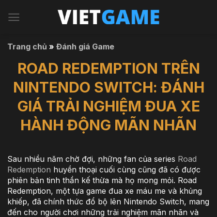
Chuyển
đến
nội
dung
Trang chủ
»
Đánh giá Game
ROAD REDEMPTION TRÊN
NINTENDO SWITCH: ĐÁNH
GIÁ TRẢI NGHIỆM ĐUA XE
HÀNH ĐỘNG MÃN NHÃN
Sau nhiều năm chờ đợi, những fan của series
Road
Redemption
huyền thoại cuối cùng cũng đã có được
phiên bản tinh thần kế thừa mà họ mong mỏi. Road
Redemption, một tựa game đua xe máu me và khủng
khiếp, đã chính thức đổ bộ lên Nintendo Switch, mang
đến cho người chơi những trải nghiệm mãn nhãn và