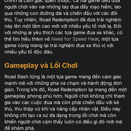
chính là cảm giác quen thuộc. Cả hai game đều đưa
người chơi vào vai những tay đua đầy mạo hiểm, lao
qua những con đường dài và chiến đấu với các đối
thủ. Tuy nhiên, Road Redemption đã đưa trải nghiệm
này lên một tầm cao mới với nhiều yếu tố mới lạ. Đối
với những ai yêu thích các tựa game đua xe khác, có
thể tìm hiểu thêm về
Need for Speed Heat
, một tựa
game cũng mang lại trải nghiệm đua xe thú vị với
nhiều yếu tố độc đáo.
Gameplay và Lối Chơi
Road Rash từng là một tựa game mang đến cảm giác
mạnh mẽ với những pha va chạm và hành động đơn
giản. Trong khi đó, Road Redemption lại mang đến một
gameplay phong phú hơn. Người chơi không chỉ tham
gia vào các cuộc đua mà còn phải chiến đấu với kẻ
thù, thu thập vũ khí và nâng cấp nhân vật. Điều này
không chỉ tạo ra sự đa dạng trong lối chơi mà còn
khiến người chơi cảm thấy luôn có điều gì đó mới mẻ
để khám phá.