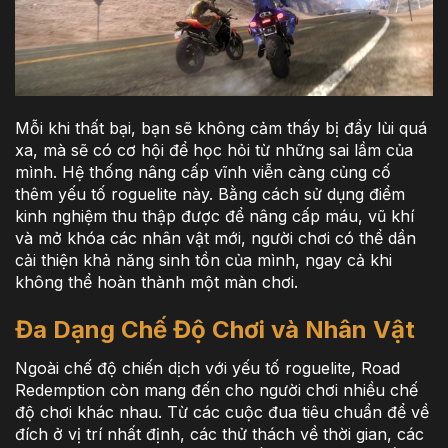
Mỗi khi thất bại, bạn sẽ không cảm thấy bị đẩy lùi quá
xa, mà sẽ có cơ hội để học hỏi từ những sai lầm của
mình. Hệ thống nâng cấp vĩnh viễn càng củng cố
thêm yếu tố roguelite này. Bằng cách sử dụng điểm
kinh nghiệm thu thập được để nâng cấp máu, vũ khí
và mở khóa các nhân vật mới, người chơi có thể dần
cải thiện khả năng sinh tồn của mình, ngay cả khi
không thể hoàn thành một màn chơi.
Đa Dạng Chế Độ Chơi và Nhân Vật
Ngoài chế độ chiến dịch với yếu tố roguelite, Road
Redemption còn mang đến cho người chơi nhiều chế
độ chơi khác nhau. Từ các cuộc đua tiêu chuẩn để về
đích ở vị trí nhất định, các thử thách về thời gian, các