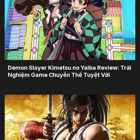
Demon Slayer Kimetsu no Yaiba Review: Trải
Nghiệm Game Chuyển Thể Tuyệt Vời