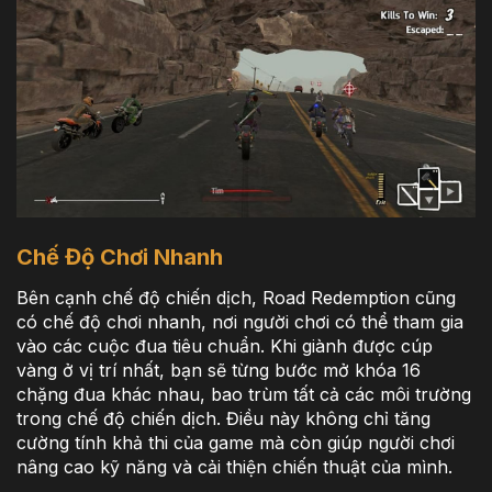
Chế Độ Chơi Nhanh
Bên cạnh chế độ chiến dịch, Road Redemption cũng
có chế độ chơi nhanh, nơi người chơi có thể tham gia
vào các cuộc đua tiêu chuẩn. Khi giành được cúp
vàng ở vị trí nhất, bạn sẽ từng bước mở khóa 16
chặng đua khác nhau, bao trùm tất cả các môi trường
trong chế độ chiến dịch. Điều này không chỉ tăng
cường tính khả thi của game mà còn giúp người chơi
nâng cao kỹ năng và cải thiện chiến thuật của mình.