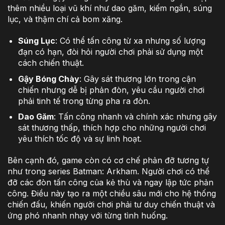
thêm nhiều loại vũ khí như dao găm, kiếm ngắn, súng
lục, và thậm chí cả bom xăng.
Súng Lục
: Có thể tấn công từ xa nhưng số lượng
đạn có hạn, đòi hỏi người chơi phải sử dụng một
cách chiến thuật.
Gậy Bóng Chày
: Gây sát thương lớn trong cận
chiến nhưng dễ bị phản đòn, yêu cầu người chơi
phải tinh tế trong từng pha ra đòn.
Dao Găm
: Tấn công nhanh và chính xác nhưng gây
sát thương thấp, thích hợp cho những người chơi
yêu thích tốc độ và sự linh hoạt.
Bên cạnh đó, game còn có cơ chế phản đỡ tương tự
như trong series Batman: Arkham. Người chơi có thể
đỡ các đòn tấn công của kẻ thù và ngay lập tức phản
công. Điều này tạo ra một chiều sâu mới cho hệ thống
chiến đấu, khiến người chơi phải tư duy chiến thuật và
ứng phó nhanh nhạy với từng tình huống.