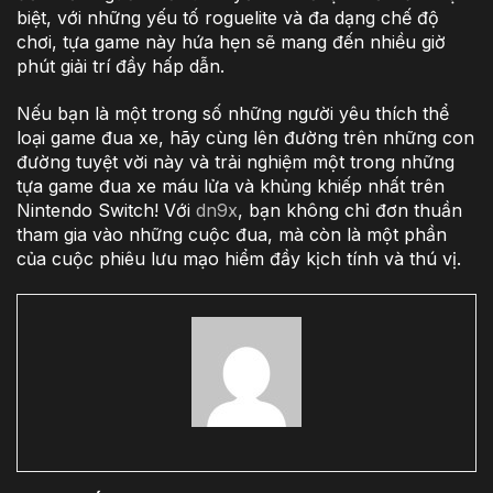
biệt, với những yếu tố roguelite và đa dạng chế độ
chơi, tựa game này hứa hẹn sẽ mang đến nhiều giờ
phút giải trí đầy hấp dẫn.
Nếu bạn là một trong số những người yêu thích thể
loại game đua xe, hãy cùng lên đường trên những con
đường tuyệt vời này và trải nghiệm một trong những
tựa game đua xe máu lửa và khủng khiếp nhất trên
Nintendo Switch! Với
dn9x
, bạn không chỉ đơn thuần
tham gia vào những cuộc đua, mà còn là một phần
của cuộc phiêu lưu mạo hiểm đầy kịch tính và thú vị.