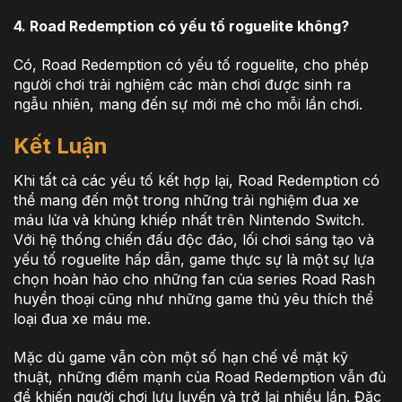
4. Road Redemption có yếu tố roguelite không?
Có, Road Redemption có yếu tố roguelite, cho phép
người chơi trải nghiệm các màn chơi được sinh ra
ngẫu nhiên, mang đến sự mới mẻ cho mỗi lần chơi.
Kết Luận
Khi tất cả các yếu tố kết hợp lại, Road Redemption có
thể mang đến một trong những trải nghiệm đua xe
máu lửa và khủng khiếp nhất trên Nintendo Switch.
Với hệ thống chiến đấu độc đáo, lối chơi sáng tạo và
yếu tố roguelite hấp dẫn, game thực sự là một sự lựa
chọn hoàn hảo cho những fan của series Road Rash
huyền thoại cũng như những game thủ yêu thích thể
loại đua xe máu me.
Mặc dù game vẫn còn một số hạn chế về mặt kỹ
thuật, những điểm mạnh của Road Redemption vẫn đủ
để khiến người chơi lưu luyến và trở lại nhiều lần. Đặc